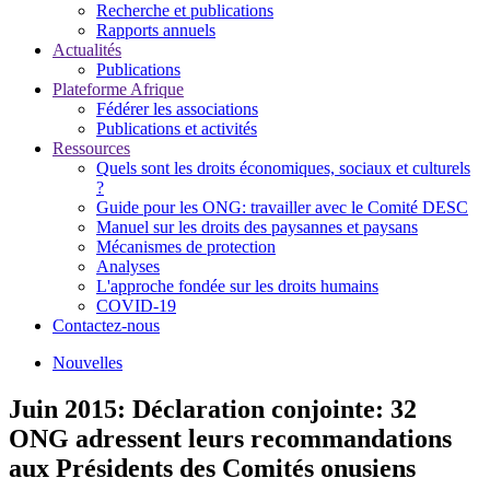
Recherche et publications
Rapports annuels
Actualités
Publications
Plateforme Afrique
Fédérer les associations
Publications et activités
Ressources
Quels sont les droits économiques, sociaux et culturels
?
Guide pour les ONG: travailler avec le Comité DESC
Manuel sur les droits des paysannes et paysans
Mécanismes de protection
Analyses
L'approche fondée sur les droits humains
COVID-19
Contactez-nous
Nouvelles
Juin 2015: Déclaration conjointe: 32
ONG adressent leurs recommandations
aux Présidents des Comités onusiens