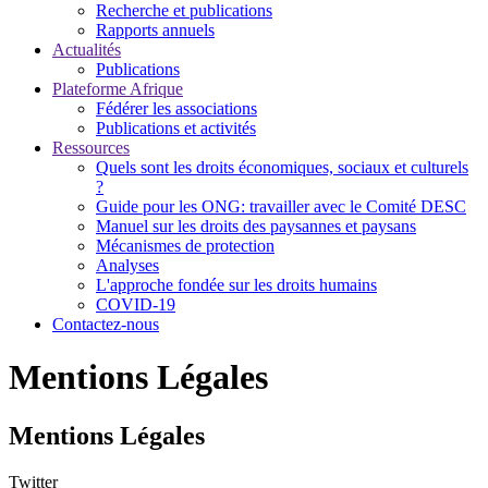
Recherche et publications
Rapports annuels
Actualités
Publications
Plateforme Afrique
Fédérer les associations
Publications et activités
Ressources
Quels sont les droits économiques, sociaux et culturels
?
Guide pour les ONG: travailler avec le Comité DESC
Manuel sur les droits des paysannes et paysans
Mécanismes de protection
Analyses
L'approche fondée sur les droits humains
COVID-19
Contactez-nous
Mentions Légales
Mentions Légales
Twitter