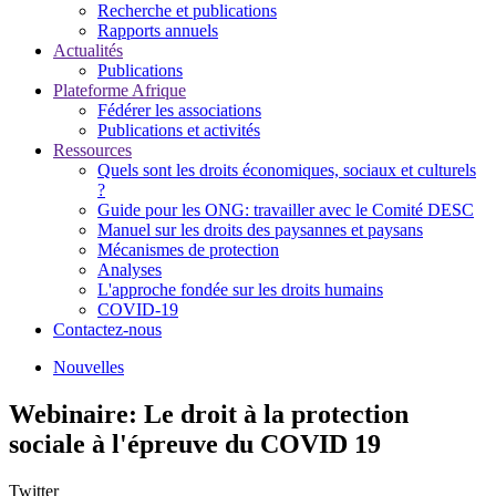
Recherche et publications
Rapports annuels
Actualités
Publications
Plateforme Afrique
Fédérer les associations
Publications et activités
Ressources
Quels sont les droits économiques, sociaux et culturels
?
Guide pour les ONG: travailler avec le Comité DESC
Manuel sur les droits des paysannes et paysans
Mécanismes de protection
Analyses
L'approche fondée sur les droits humains
COVID-19
Contactez-nous
Nouvelles
Webinaire: Le droit à la protection
sociale à l'épreuve du COVID 19
Twitter